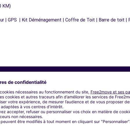
0 KM)
r | GPS | Kit Déménagement | Coffre de Toit | Barre de toit | P
Agences similaires
- FLERS-EN-ESCREBIEUX (C)