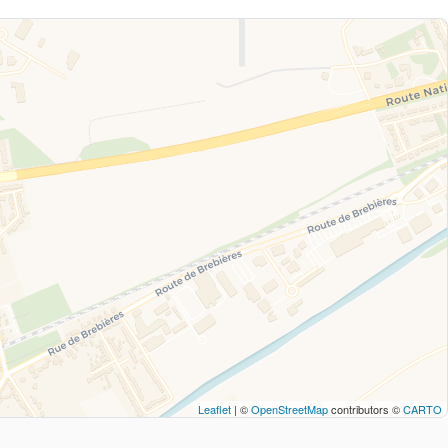
Leaflet
| ©
OpenStreetMap
contributors ©
CARTO