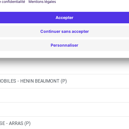
Y (DS)
RL DOM - ECOURT-ST-QUENTIN (C)
STRICOURT (C)
 (C)
OBILES - HENIN BEAUMONT (P)
SE - ARRAS (P)