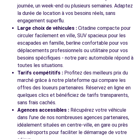
OSTRICOURT, 59162
journée, un week-end ou plusieurs semaines. Adaptez
la durée de location à vos besoins réels, sans
Voir l'agence
engagement superflu.
Large choix de véhicules :
Citadine compacte pour
circuler facilement en ville, SUV spacieux pour les
Voir toutes les agences
escapades en famille, berline confortable pour vos
déplacements professionnels ou utilitaire pour vos
besoins spécifiques - notre parc automobile répond à
toutes les situations.
Tarifs compétitifs :
Profitez des meilleurs prix du
marché grâce à notre plateforme qui compare les
offres des loueurs partenaires. Réservez en ligne en
quelques clics et bénéficiez de tarifs transparents,
sans frais cachés.
Agences accessibles :
Récupérez votre véhicule
dans l'une de nos nombreuses agences partenaires,
idéalement situées en centre-ville, en gare ou près
des aéroports pour faciliter le démarrage de votre