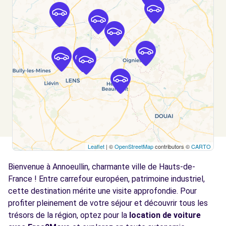
Voir l'agence
Free2Move Rent - GARAGE PORTE DE
9.6
FLANDRES - GPF - AUCHY-LES-MINES (C)
km
RUE ELSA TRIOLET
AUCHY-LES-MINES, 62138
Voir l'agence
Free2Move Rent - GARAGE A.CALLENS -
9.7
Leaflet
| ©
OpenStreetMap
contributors ©
CARTO
HAUBOURDIN (C)
km
Bienvenue à Annoeullin, charmante ville de Hauts-de-
10 RUE ERNEST BLONDEAU
HAUBOURDIN, 59320
France ! Entre carrefour européen, patrimoine industriel,
cette destination mérite une visite approfondie. Pour
Voir l'agence
profiter pleinement de votre séjour et découvrir tous les
trésors de la région, optez pour la
location de voiture