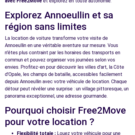
avec Free2Move
et explorez en toute autonomie.
Free2Move Rent - GARAGE PLANQUE SARL
10.2
- WATTIGNIES (C)
km
Explorez Annoeullin et sa
136 RUE DU GENERAL DE GAULLE
région sans limites
WATTIGNIES, 59139
La location de voiture transforme votre visite de
Voir l'agence
Annoeullin en une véritable aventure sur mesure. Vous
n'êtes plus contraint par les horaires des transports en
commun et pouvez organiser vos journées selon vos
Free2move Rent - SOFIDAP LENS - LOISON
10.8
SOUS LENS (P)
km
envies. Profitez-en pour découvrir les villes d'art, la Côte
d'Opale, les champs de bataille, accessibles facilement
102 ROUTE DE LILLE
depuis Annoeullin avec votre véhicule de location. Chaque
LOISON SOUS LENS, 62218
détour peut révéler une surprise : un village pittoresque, un
Voir l'agence
panorama exceptionnel, une adresse gourmande.
Pourquoi choisir Free2Move
Free2Move Rent - GARAGE DU CENTRE -
10.9
pour votre location ?
OSTRICOURT (C)
km
57 PLACE DE LA REPUBLIQUE
Flexibilité totale :
Louez votre véhicule pour une