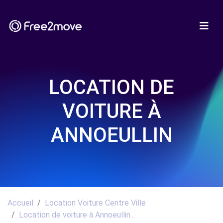
LOCATION DE
VOITURE À
ANNOEULLIN
Accueil
Location Voiture Centre Ville
Location de voiture à Annoeullin...