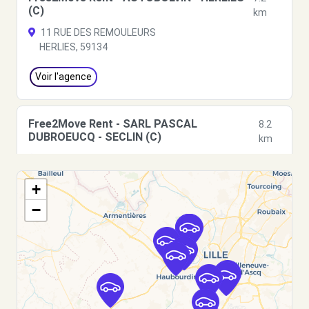
(C)
km
11 RUE DES REMOULEURS
HERLIES, 59134
Voir l'agence
Free2Move Rent - SARL PASCAL
8.2
DUBROEUCQ - SECLIN (C)
km
24 RUE LOUIS LARCHEZ
SECLIN, 59113
+
Voir l'agence
−
Free2Move Rent - GARAGE PASBECQ -
8.7
ATTICHES (C)
km
6 RUE DE LA MONTEE
ATTICHES, 59551