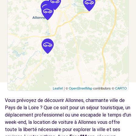
Voir l'agence
Free2Move Rent - GARAGE LOINARD - LE
4.2
MANS (C)
km
49 - 51 BOULEVARD ANATOLE FRANCE
LE MANS, 72000
Voir l'agence
Free2Move Rent - GARAGE BEAUCLAIR -
6.2
Leaflet
| ©
OpenStreetMap
contributors ©
CARTO
ARNAGE (C)
km
Vous prévoyez de découvrir Allonnes, charmante ville de
319 AVENUE NATIONALE
ARNAGE, 72230
Pays de la Loire ? Que ce soit pour un séjour touristique, un
déplacement professionnel ou une escapade le temps d'un
Voir l'agence
week-end, la location de voiture à Allonnes vous offre
toute la liberté nécessaire pour explorer la ville et ses