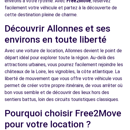
environs à votre rythme. Avec
Free2Move
, réservez
Free2Move Rent - GARAGE ALBAN - LE
7.2
facilement votre véhicule et partez à la découverte de
MANS (C)
km
cette destination pleine de charme.
59 RUE ALBERT EINSTEIN
Découvrir Allonnes et ses
LE MANS, 72000
environs en toute liberté
Voir l'agence
Avec une voiture de location, Allonnes devient le point de
départ idéal pour explorer toute la région. Au-delà des
Free2Move Rent - GARAGE LEJARD CHANGE
8.7
72 - CHANGE (C)
km
attractions urbaines, vous pourrez facilement rejoindre les
châteaux de la Loire, les vignobles, la côte atlantique. La
10 ALLEE DE LA COUDRE
liberté de mouvement que vous offre votre véhicule vous
CHANGE, 72560
permet de créer votre propre itinéraire, de vous arrêter où
Voir l'agence
bon vous semble et de découvrir des lieux hors des
sentiers battus, loin des circuits touristiques classiques.
Pourquoi choisir Free2Move
pour votre location ?