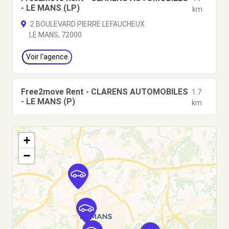
- LE MANS (LP)
km
2 BOULEVARD PIERRE LEFAUCHEUX
LE MANS, 72000
Voir l'agence
Free2move Rent - CLARENS AUTOMOBILES
1.7
- LE MANS (P)
km
boulevard Pierre Lefaucheux
Le Mans, FR-72, 72000
+
Voir l'agence
−
Free2move Rent - LEGRAND AUTO 24 - LE
3.1
MANS (O)
km
boulevard René Cassin
LE MANS, 72000