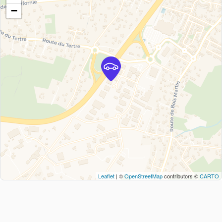
−
Leaflet
| ©
OpenStreetMap
contributors ©
CARTO