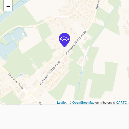
−
Leaflet
| ©
OpenStreetMap
contributors ©
CARTO