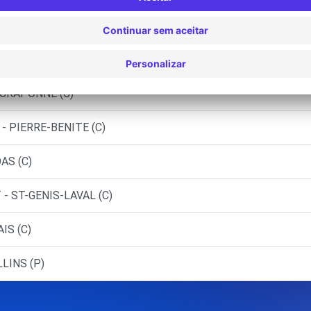
 STE-FOY-LES-LYON (C)
L - FRANCHEVILLE (C)
 CRAPONNE (C)
- PIERRE-BENITE (C)
AS (C)
- ST-GENIS-LAVAL (C)
IS (C)
LINS (P)