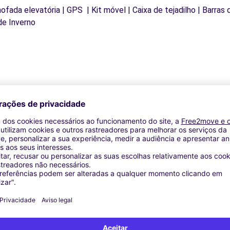
mofada elevatória | GPS | Kit móvel | Caixa de tejadilho | Barras
de Inverno
Agências similares
LE (P)
ST-GENIS-LAVAL (C)