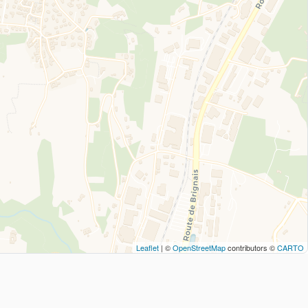
Leaflet
| ©
OpenStreetMap
contributors ©
CARTO