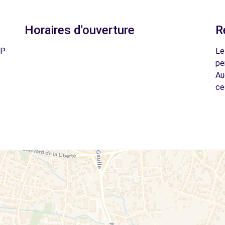
Horaires d'ouverture
R
BP
Le
pe
Au
ce