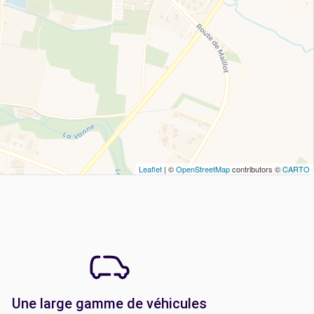
Leaflet
| ©
OpenStreetMap
contributors ©
CARTO
Une large gamme de véhicules