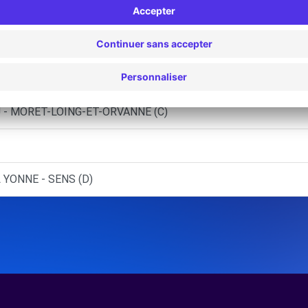
HARNY (C)
S - DORDIVES (C)
 MOLINONS (C)
 - MORET-LOING-ET-ORVANNE (C)
 YONNE - SENS (D)