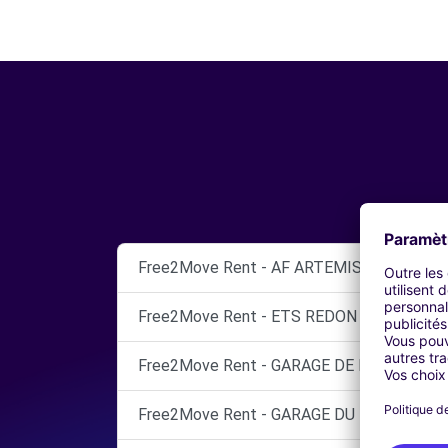
Free2Move Rent - AF ARTEMIS AUTOMOBI
Free2Move Rent - ETS REDON ET FILS - F
Free2Move Rent - GARAGE DE L'EUROPE - 
Free2Move Rent - GARAGE DU MARAIS - V