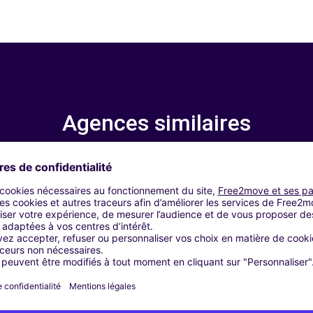
Agences similaires
LES - NOGENT AUTOMOBILES - NOGENT-SUR-SEINE (C)
ERRIERES-EN-GATINAIS (C)
ST-FLORENTIN (C)
ARENNES-SUR-SEINE (C)