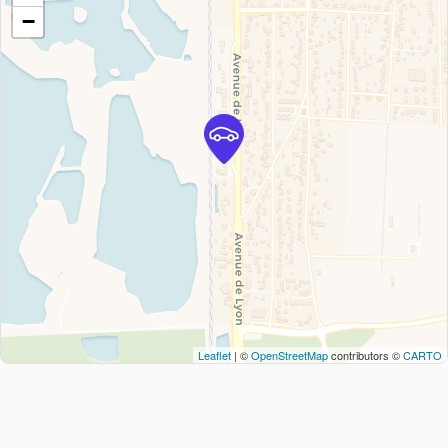
−
Leaflet
| ©
OpenStreetMap
contributors ©
CARTO