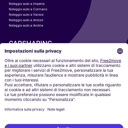
Noleggio auto a Imperia
Noleggio auto a Cormano
Noleggio auto a Varese
Noleggio auto a Arezzo
Noleggio auto a Andria
CARSHARING
LE NOSTRE CITTÀ
Paris
Madrid
Washington DC
Milano
Roma
Torino
Vienna
Berlino
Colonia
Düsseldorf
Francoforte
Amburgo
Monaco di Baviera