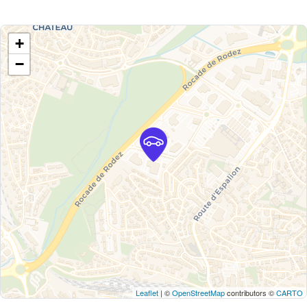
+
−
Leaflet
| ©
OpenStreetMap
contributors ©
CARTO