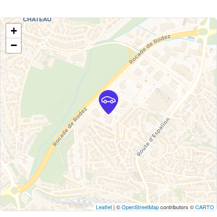
+
−
Leaflet
| ©
OpenStreetMap
contributors ©
CARTO