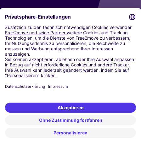
CARSHARING
UNSERE STÄDTE
Paris
Madrid
Washington DC
Mailand
Rom
Turin
Wien
Berlin
Köln
Düsseldorf
Frankfurt
Hamburg
München
Stuttgart
Amsterdam