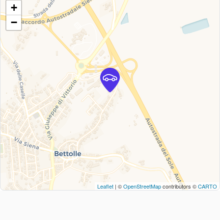
+
−
Leaflet
| ©
OpenStreetMap
contributors ©
CARTO