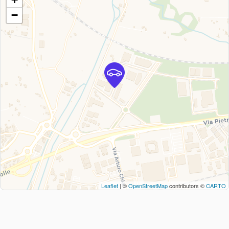
−
Leaflet
| ©
OpenStreetMap
contributors ©
CARTO