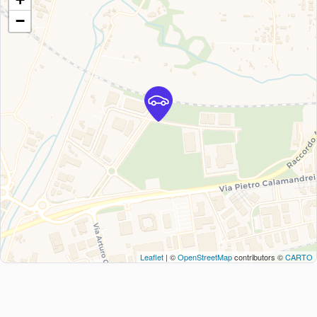
−
Leaflet
| ©
OpenStreetMap
contributors ©
CARTO