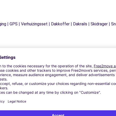
ging | GPS | Verhuizingsset | Dakkoffer | Dakrails | Skidrager 
Vergelijkbare Agentschappen
S - AUXERRE (O)