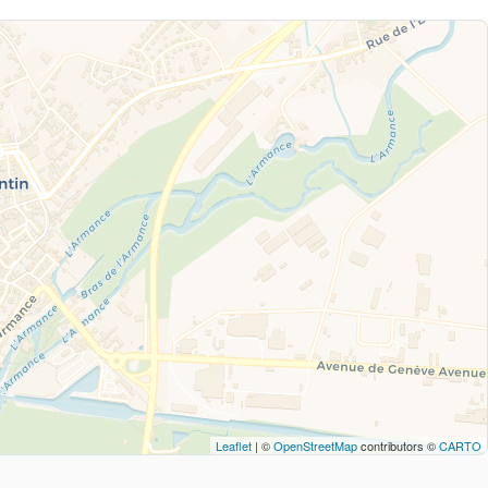
Leaflet
| ©
OpenStreetMap
contributors ©
CARTO