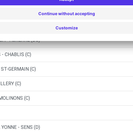
- AUXERRE (LP)
A - AUXERRE (C)
SA - AUXERRE (DS)
- CHABLIS (C)
 ST-GERMAIN (C)
LLERY (C)
 MOLINONS (C)
 YONNE - SENS (D)