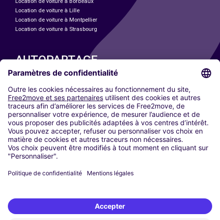
Location de voiture à Bordeaux
Location de voiture à Lille
Location de voiture à Montpellier
Location de voiture à Strasbourg
AUTOPARTAGE
NOS VILLES
Paris
Madrid
Washington DC
Milan
Rome
Turin
Vienne
Berlin
Cologne
Düsseldorf
Francfort
Hambourg
Munich
Stuttgart
Amsterdam