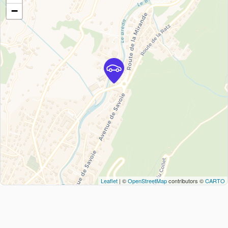
−
Leaflet
| ©
OpenStreetMap
contributors ©
CARTO