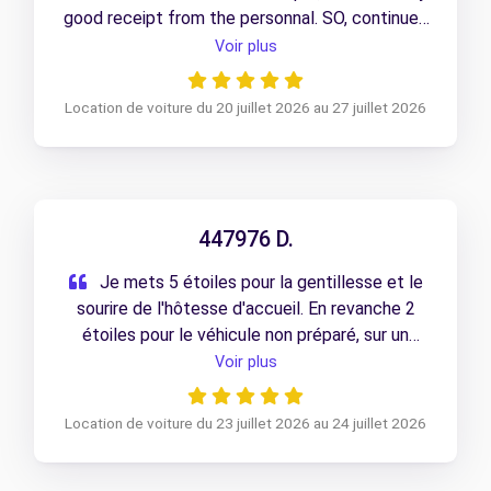
good receipt from the personnal. SO, continue...
Voir plus
Location de voiture du 20 juillet 2026 au 27 juillet 2026
447976 D.
Je mets 5 étoiles pour la gentillesse et le
sourire de l'hôtesse d'accueil. En revanche 2
étoiles pour le véhicule non préparé, sur un
freinage d'urgence j'ai eu la surprise de voir
Voir plus
surgir de sous le siège conducteur des chips et
un étui a moitié ouvert de compote Pom'pote .
Location de voiture du 23 juillet 2026 au 24 juillet 2026
Je sais que c'est un véhicule pour les
entreprises mais un minimum de nettoyage