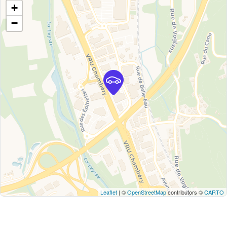
+
−
Leaflet
| ©
OpenStreetMap
contributors ©
CARTO