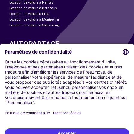
Location de voiture à Nantes
Location de voiture à Bordeaux
Location de voiture à Lille
Location de voiture à Montpellier
Location de voiture à Strasbourg
AUTOPARTAGE
NOS VILLES
Paris
Madrid
Washington DC
Milan
Rome
Turin
Vienne
Berlin
Cologne
Düsseldorf
Francfort
Hambourg
Munich