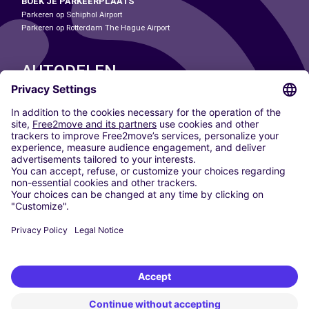
BOEK JE PARKEERPLAATS
Parkeren op Schiphol Airport
Parkeren op Rotterdam The Hague Airport
AUTODELEN
ONZE STEDEN
Paris
Madrid
Washington DC
Milaan
Rome
Turijn
Wenen
Berlijn
Keulen
Düsseldorf
Frankfurt
Hamburg
München
Stuttgart
Amsterdam