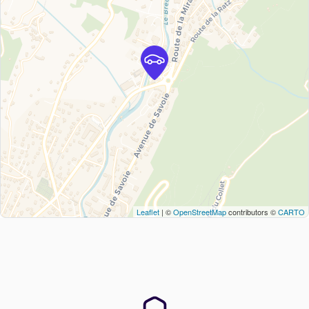
Leaflet
| ©
OpenStreetMap
contributors ©
CARTO