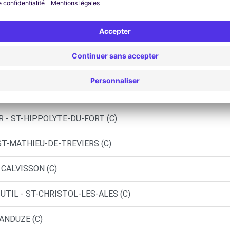
OBILES - QUISSAC (C)
TRIES (C)
 SOMMIERES (C)
R - ST-HIPPOLYTE-DU-FORT (C)
ST-MATHIEU-DE-TREVIERS (C)
 CALVISSON (C)
UTIL - ST-CHRISTOL-LES-ALES (C)
 ANDUZE (C)