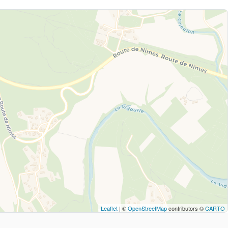
Leaflet
| ©
OpenStreetMap
contributors ©
CARTO