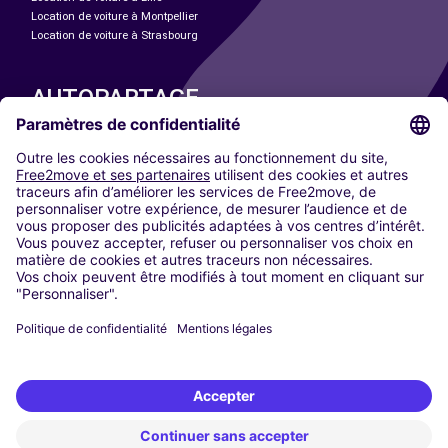
Location de voiture à Montpellier
Location de voiture à Strasbourg
AUTOPARTAGE
NOS VILLES
Paris
Madrid
Washington DC
Milan
Rome
Turin
Vienne
Berlin
Cologne
Düsseldorf
Francfort
Hambourg
Munich
Stuttgart
Amsterdam