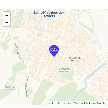
+
−
Leaflet
| ©
OpenStreetMap
contributors ©
CARTO