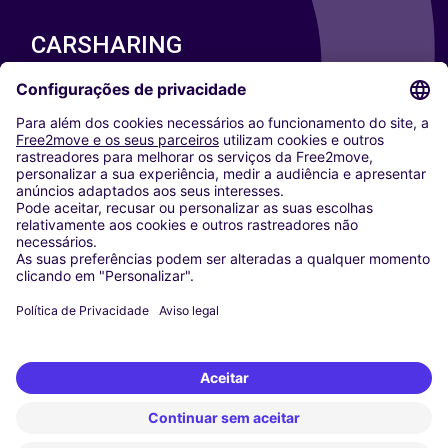
CARSHARING
NOSSAS CIDADES
Paris
Washington DC
Milan
Rome
Turin
Vienna
Berlin
Cologne
Dusseldorf
Frankfurt
Hamburg
Munich
Stuttgart
Amsterdam