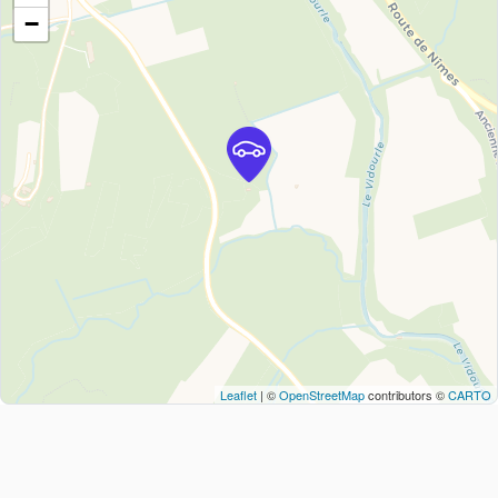
−
Leaflet
| ©
OpenStreetMap
contributors ©
CARTO