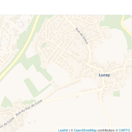
Leaflet
| ©
OpenStreetMap
contributors ©
CARTO