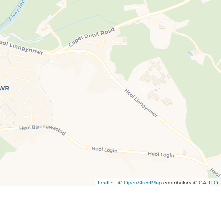
Leaflet
| ©
OpenStreetMap
contributors ©
CARTO