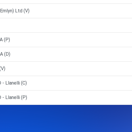
Emlyn) Ltd (V)
A (P)
A (D)
(V)
 Llanelli (C)
 Llanelli (P)