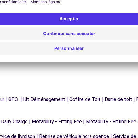
Assistance 24h/24 et 7j/7
Un problème sur la route ? Notre service
os
d'assistance est disponible à tout moment pour
vous garantir un voyage sans interruption.
r | GPS | Kit Déménagement | Coffre de Toit | Barre de toit | P
 Daily Charge | Motability - Fitting Fee | Motability - Fitting Fee
vice de livraison | Reprise de véhicule hors agence | Service de l