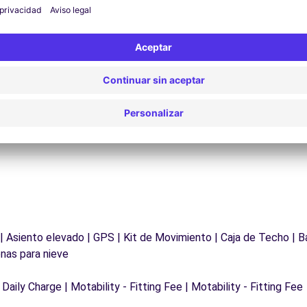
Asistencia 24/7
¿Problemas en la carretera? Nuestro servicio de
D
asistencia está disponible en cualquier momento
para garantizar un viaje sin interrupciones.
 | Asiento elevado | GPS | Kit de Movimiento | Caja de Techo | B
nas para nieve
 Daily Charge | Motability - Fitting Fee | Motability - Fitting Fee