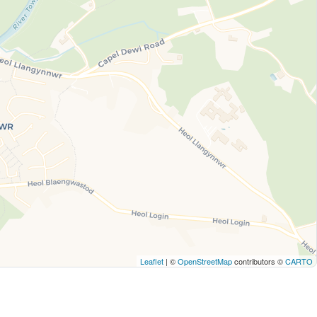
Leaflet
| ©
OpenStreetMap
contributors ©
CARTO