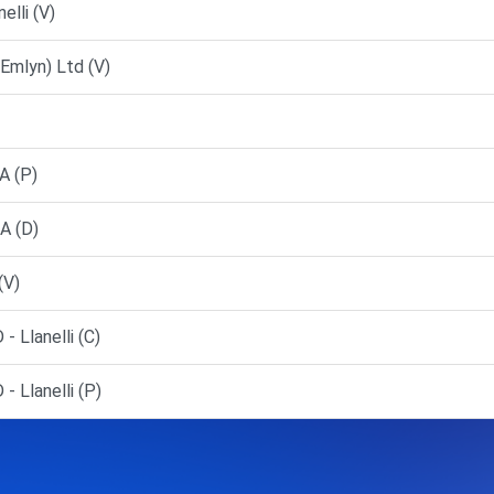
elli (V)
Emlyn) Ltd (V)
A (P)
A (D)
(V)
 Llanelli (C)
 Llanelli (P)