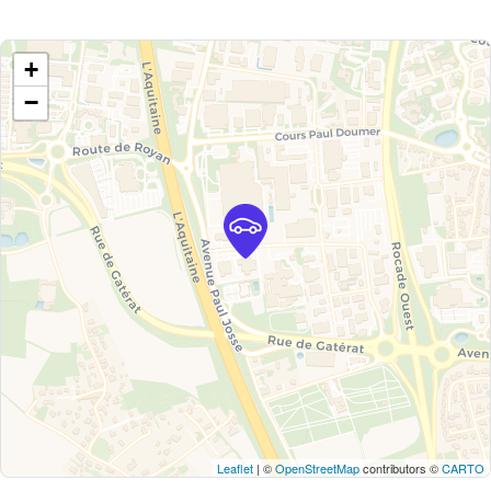
+
−
Leaflet
| ©
OpenStreetMap
contributors ©
CARTO