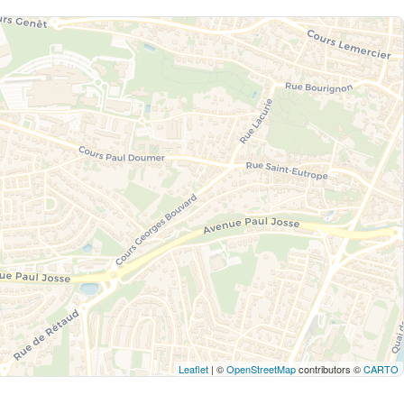
Leaflet
| ©
OpenStreetMap
contributors ©
CARTO