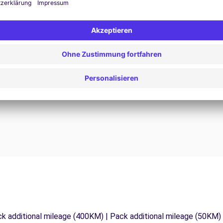
24/7 Unterstützung
Probleme auf der Straße? Unser Support-Service
ist jederzeit verfügbar, um eine
F
 zu
unterbrechungsfreie Reise zu gewährleisten.
d
ck additional mileage (400KM) | Pack additional mileage (50KM)