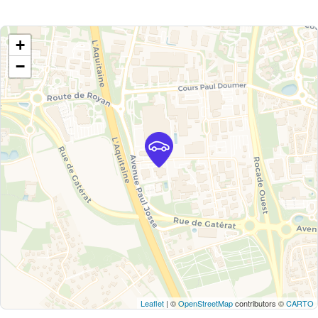
+
−
Leaflet
| ©
OpenStreetMap
contributors ©
CARTO