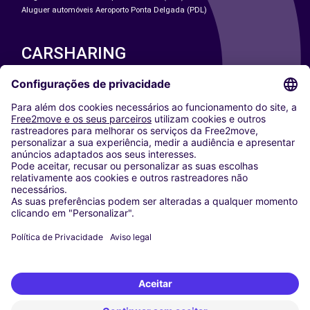
Aluguer automóveis Aeroporto Ponta Delgada (PDL)
CARSHARING
NOSSAS CIDADES
Paris
Washington DC
Milan
Rome
Turin
Vienna
Berlin
Cologne
Dusseldorf
Frankfurt
Hamburg
Munich
Stuttgart
Amsterdam