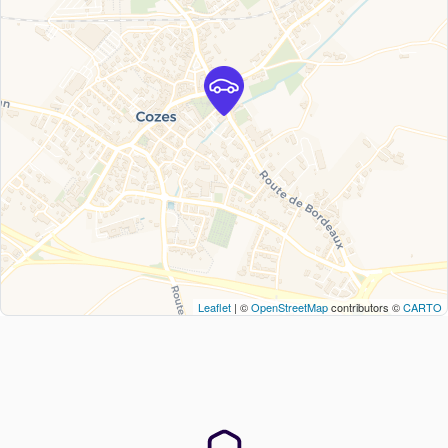
Leaflet
| ©
OpenStreetMap
contributors ©
CARTO