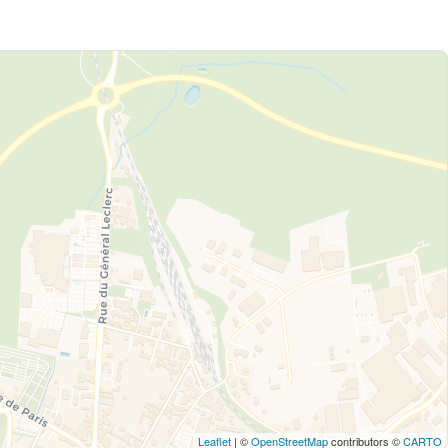
Leaflet
| ©
OpenStreetMap
contributors ©
CARTO