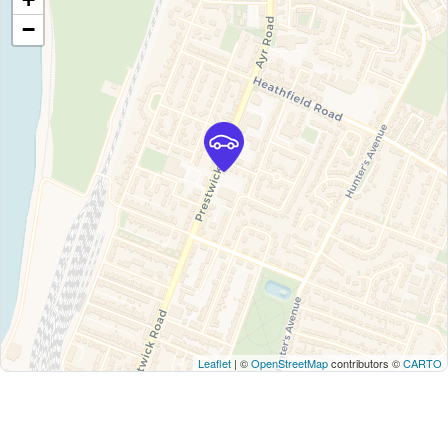
−
Leaflet
| ©
OpenStreetMap
contributors ©
CARTO