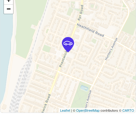
−
Leaflet
| ©
OpenStreetMap
contributors ©
CARTO