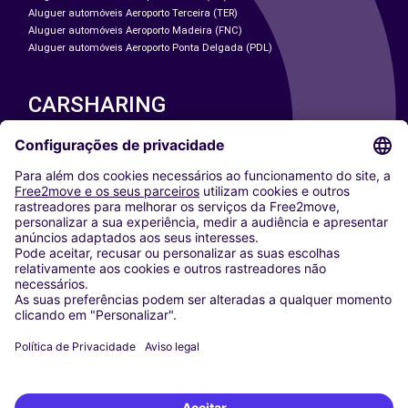
Aluguer automóveis Aeroporto Terceira (TER)
Aluguer automóveis Aeroporto Madeira (FNC)
Aluguer automóveis Aeroporto Ponta Delgada (PDL)
CARSHARING
NOSSAS CIDADES
Paris
Washington DC
Milan
Rome
Turin
Vienna
Berlin
Cologne
Dusseldorf
Frankfurt
Hamburg
Munich
Stuttgart
Amsterdam