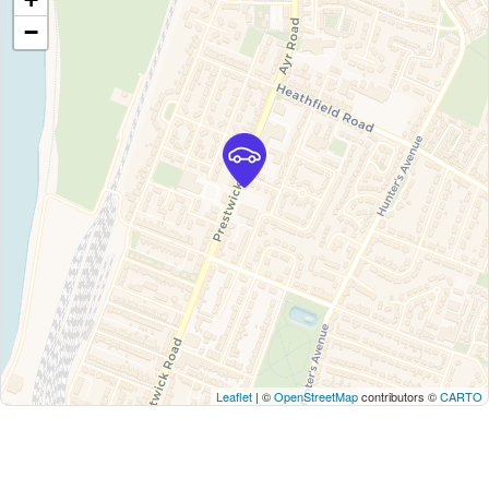
−
Leaflet
| ©
OpenStreetMap
contributors ©
CARTO