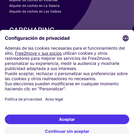
Alquiler de coches en Villarreal
Alquiler de coches en La Solana
Alquiler de coches en Las Gabias
CARSHARING
NUESTRAS CIUDADES
Paris
Madrid
Washington DC
Milán
Roma
Turín
Viena
Berlín
Colonia
Düsseldorf
Fráncfort
Hamburgo
Múnich
Stuttgart
Ámsterdam