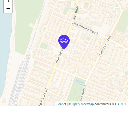
−
Leaflet
| ©
OpenStreetMap
contributors ©
CARTO