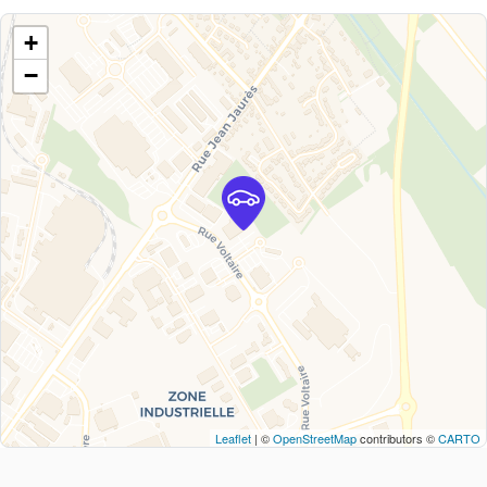
+
−
Leaflet
| ©
OpenStreetMap
contributors ©
CARTO