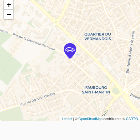
+
−
Leaflet
| ©
OpenStreetMap
contributors ©
CARTO