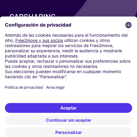
CARSHARING
NUESTRAS CIUDADES
Paris
Madrid
Washington DC
Milán
Roma
Turín
Viena
Berlín
Colonia
Düsseldorf
Fráncfort
Hamburgo
Múnich
Stuttgart
Ámsterdam