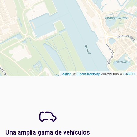
Leaflet
| ©
OpenStreetMap
contributors ©
CARTO
Una amplia gama de vehículos