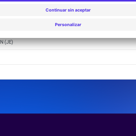
N (AR)
N (FT)
N (JE)