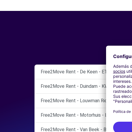
Free2Move Rent - De Keen - ETTEN-LEUR
Free2Move Rent - Duindam - KWINTSHEUL
Free2Move Rent - Louwman Ridderkerk - R
Free2Move Rent - Motorhuis - LEIDEN
Free2Move Rent - Van Beek - BREDA