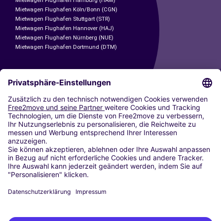
Mietwagen Flughafen Hamburg (HAM)
Mietwagen Flughafen Köln/Bonn (CGN)
Mietwagen Flughafen Stuttgart (STR)
Mietwagen Flughafen Hannover (HAJ)
Mietwagen Flughafen Nürnberg (NUE)
Mietwagen Flughafen Dortmund (DTM)
CARSHARING
UNSERE STÄDTE
Paris
Madrid
Washington DC
Mailand
Rom
Turin
Wien
Berlin
Köln
Düsseldorf
Frankfurt
Hamburg
München