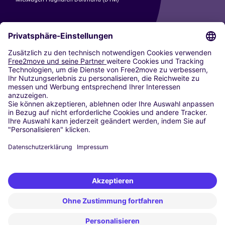
CARSHARING
UNSERE STÄDTE
Paris
Madrid
Washington DC
Mailand
Rom
Turin
Wien
Berlin
Köln
Düsseldorf
Frankfurt
Hamburg
München
Stuttgart
Amsterdam