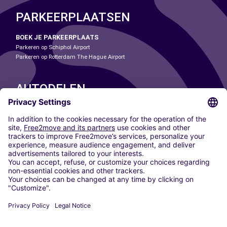
PARKEERPLAATSEN
BOEK JE PARKEERPLAATS
Parkeren op Schiphol Airport
Parkeren op Rotterdam The Hague Airport
AUTODELEN
ONZE STEDEN
Paris
Madrid
Washington DC
Milaan
Rome
Turijn
Wenen
Berlijn
Keulen
Düsseldorf
Frankfurt
Hamburg