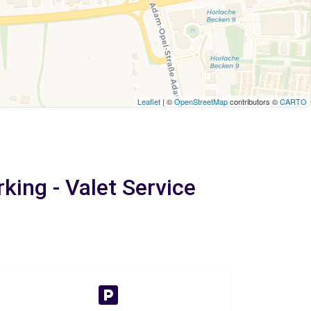
Leaflet
| ©
OpenStreetMap
contributors ©
CARTO
ing - Valet Service