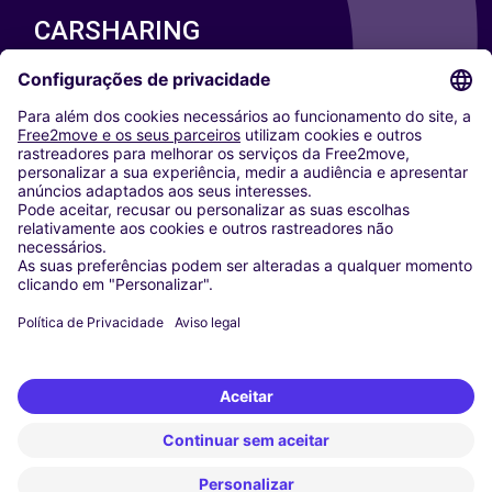
CARSHARING
NOSSAS CIDADES
Paris
Washington DC
Milan
Rome
Turin
Vienna
Berlin
Cologne
Dusseldorf
Frankfurt
Hamburg
Munich
Stuttgart
Amsterdam