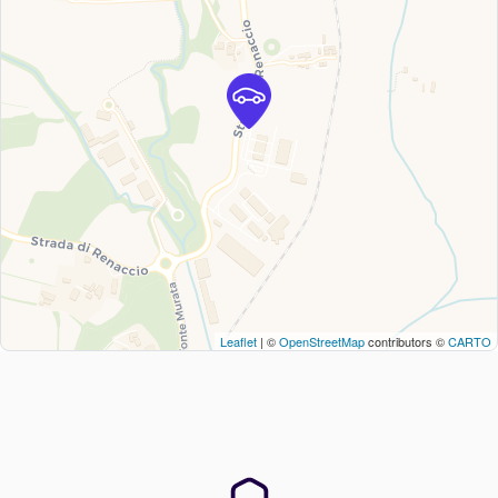
Leaflet
| ©
OpenStreetMap
contributors ©
CARTO