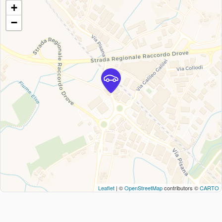
+
−
Leaflet
| ©
OpenStreetMap
contributors ©
CARTO