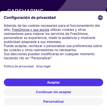
CARSHARING
NUESTRAS CIUDADES
Paris
Madrid
Washington DC
Milán
Roma
Turín
Viena
Berlín
Colonia
Düsseldorf
Fráncfort
Hamburgo
Múnich
Stuttgart
Ámsterdam