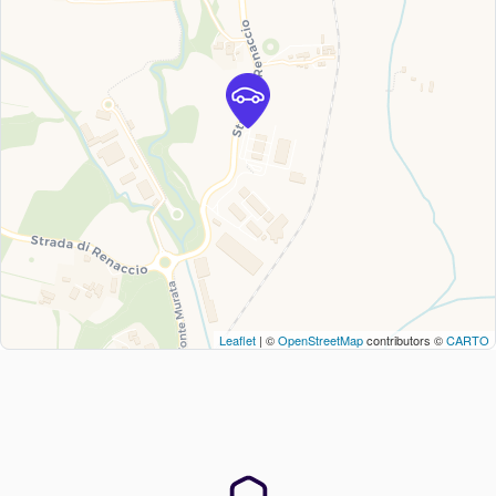
Leaflet
| ©
OpenStreetMap
contributors ©
CARTO