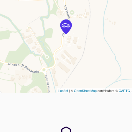
Leaflet
| ©
OpenStreetMap
contributors ©
CARTO