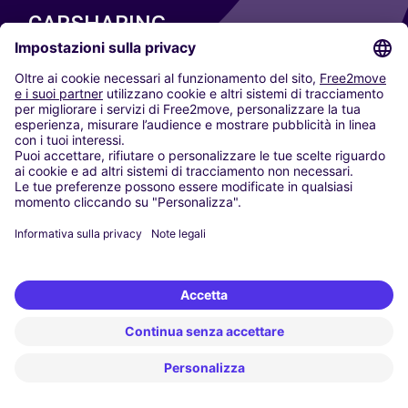
CARSHARING
LE NOSTRE CITTÀ
Paris
Madrid
Washington DC
Milano
Roma
Torino
Vienna
Berlino
Colonia
Düsseldorf
Francoforte
Amburgo
Monaco di Baviera
Stoccarda
Amsterdam