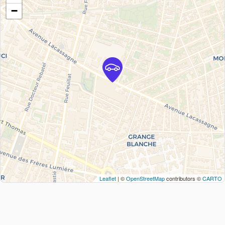
−
Leaflet
| ©
OpenStreetMap
contributors ©
CARTO