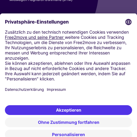
CARSHARING
UNSERE STÄDTE
Paris
Madrid
Washington DC
Mailand
Rom
Turin
Wien
Berlin
Köln
Düsseldorf
Frankfurt
Hamburg
München
Stuttgart
Amsterdam