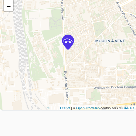
−
Leaflet
| ©
OpenStreetMap
contributors ©
CARTO