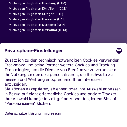
Mietwagen Flughafen Hamburg (HAM)
Mietwagen Flughafen Köln/Bonn (CGN)
Mietwagen Flughafen Stuttgart (STR)
Mietwagen Flughafen Hannover (HAJ)
Mietwagen Flughafen Nürnberg (NUE)
Mietwagen Flughafen Dortmund (DTM)
CARSHARING
UNSERE STÄDTE
Paris
Madrid
Washington DC
Mailand
Rom
Turin
Wien
Berlin
Köln
Düsseldorf
Frankfurt
Hamburg