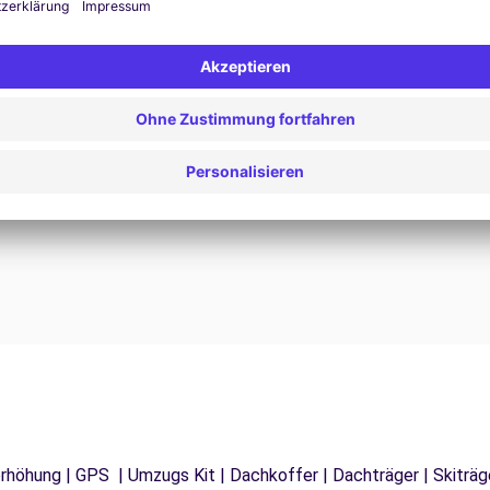
24/7 Unterstützung
Probleme auf der Straße? Unser Support-Service
ist jederzeit verfügbar, um eine
F
 zu
unterbrechungsfreie Reise zu gewährleisten.
d
tzerhöhung | GPS | Umzugs Kit | Dachkoffer | Dachträger | Skitr