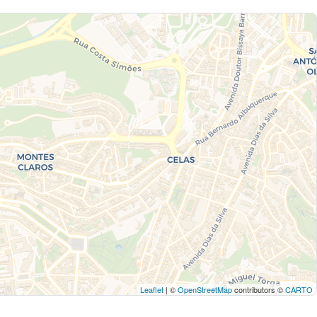
Leaflet
| ©
OpenStreetMap
contributors ©
CARTO