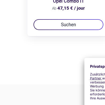
Opel Combo l1
47,15 € / jour
Ab
Suchen