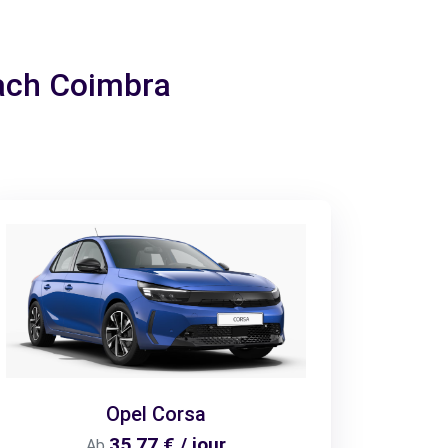
nach Coimbra
Opel Corsa
35,77 € / jour
Ab