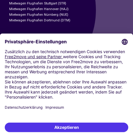
Mietwagen Flughafen Stuttgart (STR)
Mietwagen Flughafen Hannover (HAJ)
Mietwagen Flughafen Nürnberg (NUE)
Mietwagen Flughafen Dortmund (DTM)
CARSHARING
UNSERE STÄDTE
Paris
Madrid
Washington DC
Mailand
Rom
Turin
Wien
Berlin
Köln
Düsseldorf
Frankfurt
Hamburg
München
Stuttgart