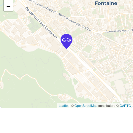
−
Leaflet
| ©
OpenStreetMap
contributors ©
CARTO