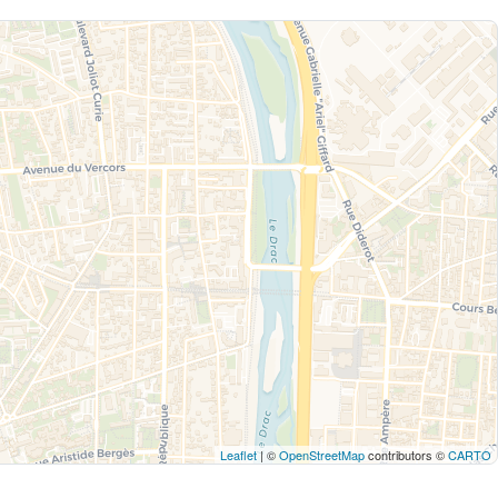
Leaflet
| ©
OpenStreetMap
contributors ©
CARTO